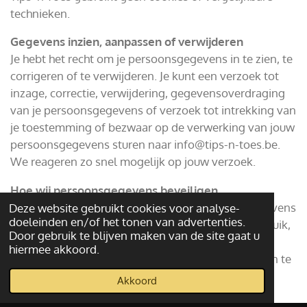
technieken.
Gegevens inzien, aanpassen of verwijderen
Je hebt het recht om je persoonsgegevens in te zien, te
corrigeren of te verwijderen. Je kunt een verzoek tot
inzage, correctie, verwijdering, gegevensoverdraging
van je persoonsgegevens of verzoek tot intrekking van
je toestemming of bezwaar op de verwerking van jouw
persoonsgegevens sturen naar info@tips-n-toes.be.
We reageren zo snel mogelijk op jouw verzoek.
Hoe wij persoonsgegevens beveiligen
Tips ‘n Toes neemt de bescherming van jouw gegevens
Deze website gebruikt cookies voor analyse-
doeleinden en/of het tonen van advertenties.
serieus en neemt passende maatregelen om misbruik,
Door gebruik te blijven maken van de site gaat u
verlies, onbevoegde toegang, ongewenste
hiermee akkoord.
openbaarmaking en ongeoorloofde wijziging tegen te
gaan.
Akkoord