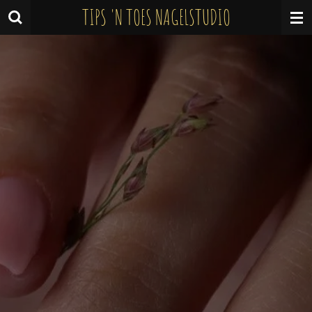
TIPS 'N TOES NAGELSTUDIO
Ga
direct
naar
de
hoofdinhoud